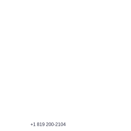
OFFICE
4770 Bd Industriel, Sherbrooke, QC, Canada, J1L 3A3
Téléphone :
+1 819 200-2104