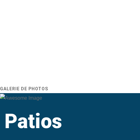
Équipe
Professionelle
Nous offrons un travail professionnel et impeccable, et notre
approche personnalisée permet de réaliser tous types de
projets
Service
de Qualité
Les Pieux Protech possède l’expertise de plus de 15 ans et
une technologie innovanter et de qualité supérieur.
GALERIE DE PHOTOS
Patios